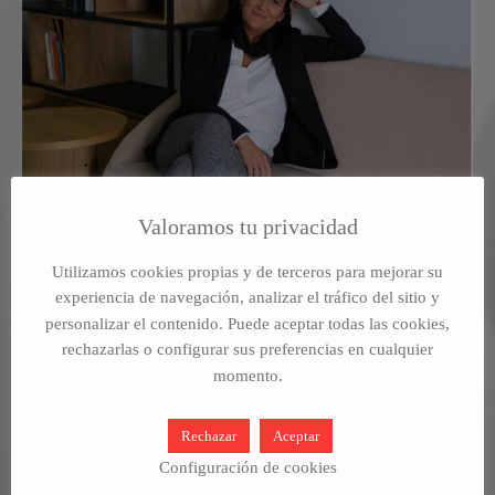
Valoramos tu privacidad
Utilizamos cookies propias y de terceros para mejorar su
Vicepresidenta y Directora de
experiencia de navegación, analizar el tráfico del sitio y
Recursos Humanos para Europa
personalizar el contenido. Puede aceptar todas las cookies,
Central y del Sur de Capgemini
rechazarlas o configurar sus preferencias en cualquier
Arancha cuenta con alrededor de 30 años de
momento.
experiencia en el área de Recursos Humanos
en empresas multinacionales con un amplio
Rechazar
Aceptar
conocimiento en gestión y transformación de
Configuración de cookies
grandes compañías. Acostumbrada a