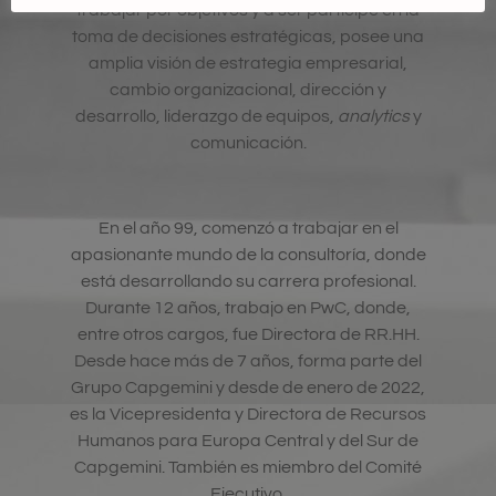
trabajar por objetivos y a ser partícipe en la
toma de decisiones estratégicas, posee una
amplia visión de estrategia empresarial,
cambio organizacional, dirección y
desarrollo, liderazgo de equipos,
analytics
y
comunicación.
En el año 99, comenzó a trabajar en el
apasionante mundo de la consultoría, donde
está desarrollando su carrera profesional.
Durante 12 años, trabajo en PwC, donde,
entre otros cargos, fue Directora de RR.HH.
Desde hace más de 7 años, forma parte del
Grupo Capgemini y desde de enero de 2022,
es la Vicepresidenta y Directora de Recursos
Humanos para Europa Central y del Sur de
Capgemini. También es miembro del Comité
Ejecutivo.