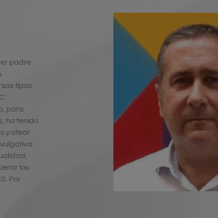
ser padre
n
rsos tipos
C’
o, para
s, ha tenido
s y otear
vulgativa
ualidad,
perar los
S. Por