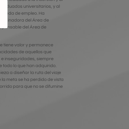
graduados universitarios, y al
úsqueda de empleo. Ha
ordinadora del Área de
esponsable del Área de
e tiene valor y permanece
pacidades de aquellos que
s e inseguridades, siempre
e todo lo que han adquirido.
za a diseñar la ruta del viaje
 la meta se ha perdido de vista
corrido para que no se difumine