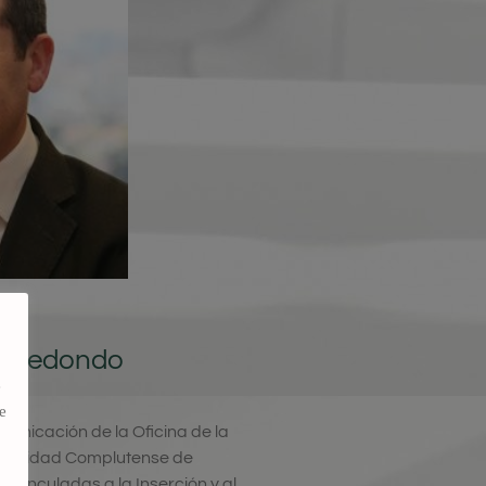
a Redondo
e
e
unicación de la Oficina de la
iversidad Complutense de
 vinculadas a la Inserción y al