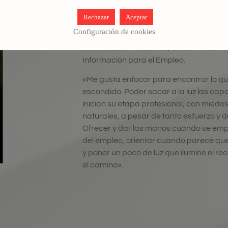
Desarrollo Profesional de estudiantes y 
Rechazar
Aceptar
desarrollo de competencias para la b
Configuración de cookies
desempeñado también funciones de Co
Orientación Profesional, así como de R
Información para el Empleo.
«Me gusta enfocar para encontrar lo qu
escondido. Poder sacar a la luz las ca
inician su etapa profesional, con miedo
naturales, a pesar de tanto esfuerzo y d
Ofrecer y dar las manos cuando se empie
del empleo, orientar cuando parece que
y poner un poco de luz que ilumine el re
el camino».