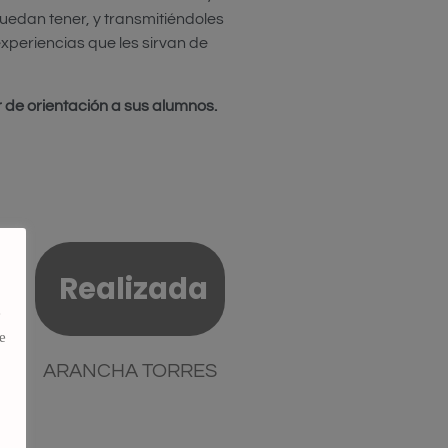
edan tener, y transmitiéndoles
xperiencias que les sirvan de
 de orientación a sus alumnos.
Realizada
e
e
-
ARANCHA TORRES