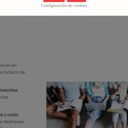
Configuración de cookies
VER DETALLES
VER DETALLES
izarán en
ón básica de
inscritos
:
a las
s y cada
s destrezas