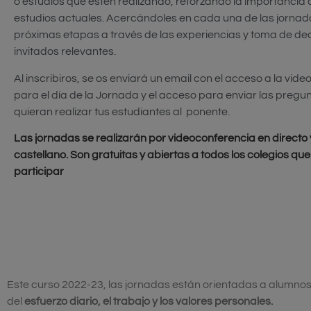
o estudios que estén realizando, reforzando la importancia 
estudios actuales. Acercándoles en cada una de las jornad
próximas etapas a través de las experiencias y toma de de
invitados relevantes.
Al inscribiros, se os enviará un email con el acceso a la vid
para el día de la Jornada y el acceso para enviar las pregu
quieran realizar tus estudiantes al ponente.
Las jornadas se realizarán
por videoconferencia en directo 
castellano. Son gratuitas y abiertas a todos los colegios qu
participar
Este curso 2022-23, las jornadas están orientadas a alumnos d
del
esfuerzo diario, el trabajo y los valores personales.