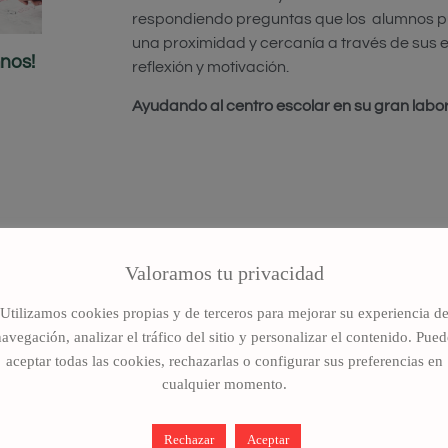
respondiendo preguntas que los alumnos pu
una proximidad y cercanía a través de sus e
mnos!
reflexión y motivación.
Ayudando al centro escolar en su gran labor
Valoramos tu privacidad
Realizada
Realizada
Utilizamos cookies propias y de terceros para mejorar su experiencia d
navegación, analizar el tráfico del sitio y personalizar el contenido. Pued
aceptar todas las cookies, rechazarlas o configurar sus preferencias en
PABLO DE LA CRUZ
JOSÉ LUIS MARTÍNEZ
cualquier momento.
ALMEIDA
Rechazar
Aceptar