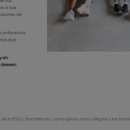
de sus
as a sus
cisiones de
eoconferencia
ntas que
y en
e deseen
e la ESO y Bachillerato, como apoyo a los colegios y las famil